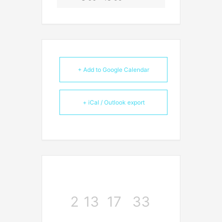
+ Add to Google Calendar
+ iCal / Outlook export
2
13
17
33